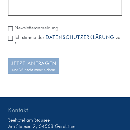
Newsletteranmeldung
Ich stimme der
DATENSCHUTZERKLÄRUNG
zu
*
JETZT ANFRAGEN
und Wunschzimmer sichern
Kontakt
Seehotel am Stausee
Am Stausee 2, 54568 Gerolstein